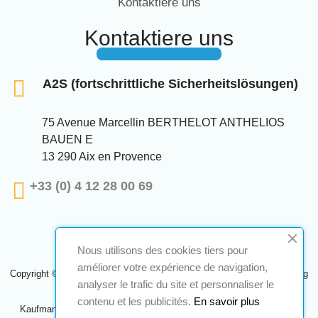
Kontaktiere uns
Kontaktiere uns
A2S (fortschrittliche Sicherheitslösungen)
75 Avenue Marcellin BERTHELOT ANTHELIOS
BAUEN E
13 290 Aix en Provence
+33 (0) 4 12 28 00 69
Nous utilisons des cookies tiers pour
améliorer votre expérience de navigation,
Copyright © 2024 A2S ATEX. Alle Rechte vorbehalten. Eine Realisierung
analyser le trafic du site et personnaliser le
Navilog
contenu et les publicités.
En savoir plus
Kaufmann, der von der offensichtlichen Meinung des Unternehmens