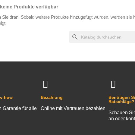
keine Produkte verfügbar
n Sie dran! Sobald weitere Produkte hinzugefügt wurden, werden sie h
igt.
search
ow-how
Bezahlung
Benötigen Si
Ratschläge?
n Garantie für alle
Online mit Vertrauen bezahlen
Schauen Sie
an oder kont