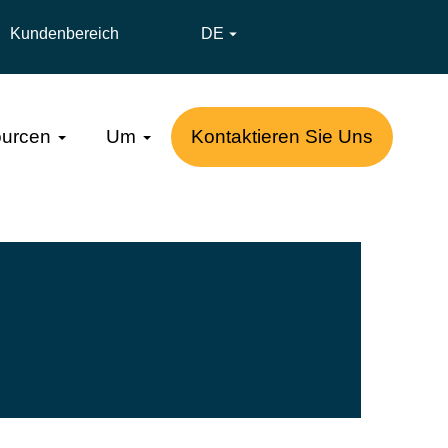
Kundenbereich
DE

urcen
Um
Kontaktieren Sie Uns