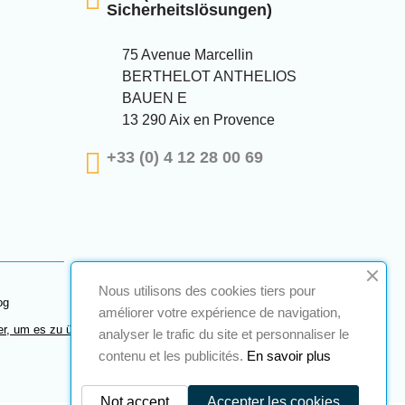
Sicherheitslösungen)
75 Avenue Marcellin
BERTHELOT ANTHELIOS
BAUEN E
13 290 Aix en Provence
+33 (0) 4 12 28 00 69
Nous utilisons des cookies tiers pour
og
améliorer votre expérience de navigation,
er, um es zu überprüfen
.
analyser le trafic du site et personnaliser le
contenu et les publicités.
En savoir plus
Not accept
Accepter les cookies