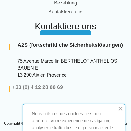
Bezahlung
Kontaktiere uns
Kontaktiere uns
A2S (fortschrittliche Sicherheitslösungen)
75 Avenue Marcellin BERTHELOT ANTHELIOS
BAUEN E
13 290 Aix en Provence
+33 (0) 4 12 28 00 69
Nous utilisons des cookies tiers pour
améliorer votre expérience de navigation,
Copyright © 2024 A2S ATEX. Alle Rechte vorbehalten. Eine Realisierung
analyser le trafic du site et personnaliser le
Navilog