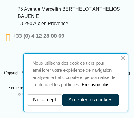
75 Avenue Marcellin BERTHELOT ANTHELIOS
BAUEN E
13 290 Aix en Provence
+33 (0) 4 12 28 00 69
Nous utilisons des cookies tiers pour
améliorer votre expérience de navigation,
Copyright © 2024 A2S ATEX. Alle Rechte vorbehalten. Eine Realisierung
analyser le trafic du site et personnaliser le
Navilog
contenu et les publicités.
En savoir plus
Kaufmann, der von der offensichtlichen Meinung des Unternehmens
genehmigt wurde,
Klicken Sie hier, um es zu überprüfen
.
Not accept
Accepter les cookies