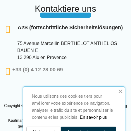
Kontaktiere uns
A2S (fortschrittliche Sicherheitslösungen)
75 Avenue Marcellin BERTHELOT ANTHELIOS
BAUEN E
13 290 Aix en Provence
+33 (0) 4 12 28 00 69
Nous utilisons des cookies tiers pour
améliorer votre expérience de navigation,
Copyright © 2024 A2S ATEX. Alle Rechte vorbehalten. Eine Realisierung
analyser le trafic du site et personnaliser le
Navilog
contenu et les publicités.
En savoir plus
Kaufmann, der von der offensichtlichen Meinung des Unternehmens
genehmigt wurde,
Klicken Sie hier, um es zu überprüfen
.