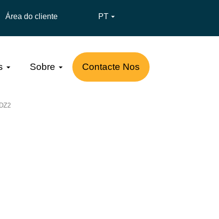
Área do cliente
PT

s
Sobre
Contacte Nos
 DZ2