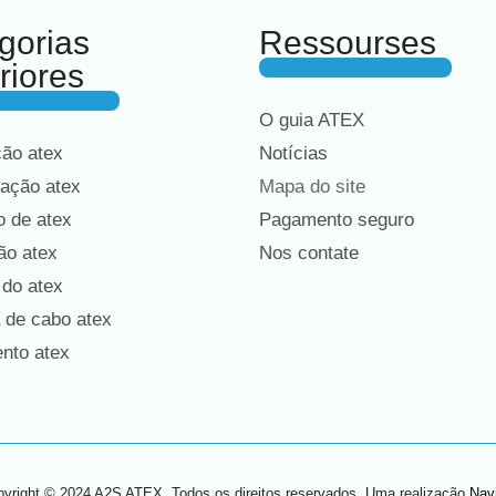
gorias
Ressourses
riores
O guia ATEX
ção atex
Notícias
ação atex
Mapa do site
 de atex
Pagamento seguro
ão atex
Nos contate
 do atex
 de cabo atex
nto atex
yright © 2024 A2S ATEX. Todos os direitos reservados. Uma realização
Nav