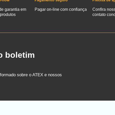
w-how
Pagamento seguro
Precisa de a
de garantia em
Pagar on-line com confiança
Confira nos
 produtos
contato con
o boletim
nformado sobre o ATEX e nossos