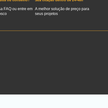
juda ou conselho?
Sua citação dentro de 24-48h
sa FAQ ou entre em
A melhor solução de preço para
osco
seus projetos