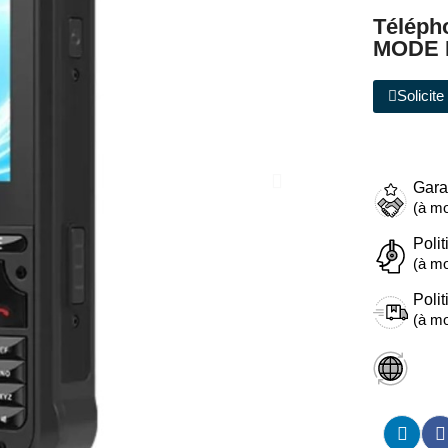
Téléph
MODE 
Solicit
Gara
(à mo
Polit
(à mo
Polit
(à mo