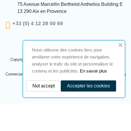
75 Avenue Marcellin Berthelot Anthelios Building E
13 290 Aix en Provence
+33 (0) 4 12 28 00 69
Nous utilisons des cookies tiers pour
améliorer votre expérience de navigation,
Copyright © 2024 A2S ATEX. Todos os direitos reservados. Uma
analyser le trafic du site et personnaliser le
realização
Navilog
contenu et les publicités.
En savoir plus
Comerciante aprovado pela opinião óbvia da empresa,
Clique aqui para
verificar
.
Not accept
Accepter les cookies