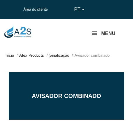
PT

Área do cliente
MENU
Início
Atex Products
Sinalização
Avisador combinado
AVISADOR COMBINADO