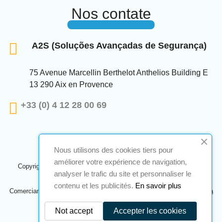
Nos contate
A2S (Soluções Avançadas de Segurança)
75 Avenue Marcellin Berthelot Anthelios Building E
13 290 Aix en Provence
+33 (0) 4 12 28 00 69
Nous utilisons des cookies tiers pour
améliorer votre expérience de navigation,
Copyright © 2024 A2S ATEX. Todos os direitos reservados. Uma
analyser le trafic du site et personnaliser le
realização
Navilog
contenu et les publicités.
En savoir plus
Comerciante aprovado pela opinião óbvia da empresa,
Clique aqui para
verificar
.
Not accept
Accepter les cookies