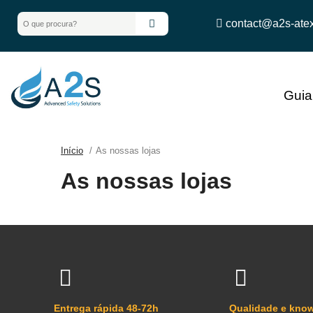
contact@a2s-ate
Gui
Início
As nossas lojas
As nossas lojas
Entrega rápida 48-72h
Qualidade e kno