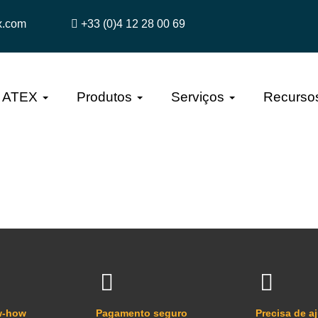
x.com
+33 (0)4 12 28 00 69
a ATEX
Produtos
Serviços
Recurso
w-how
Pagamento seguro
Precisa de a