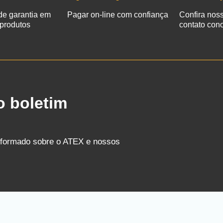
de garantia em
Pagar on-line com confiança
Confira nos
 produtos
contato con
o boletim
nformado sobre o ATEX e nossos