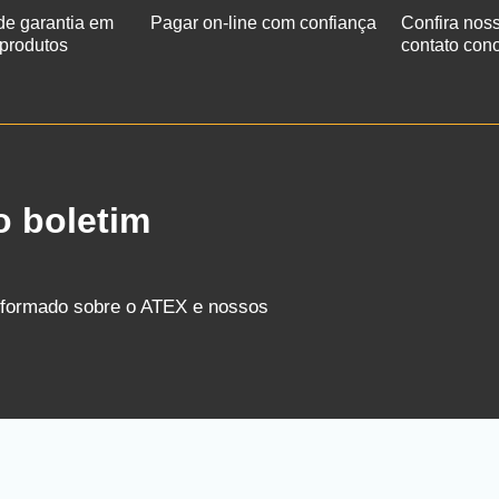
de garantia em
Pagar on-line com confiança
Confira nos
 produtos
contato con
o boletim
nformado sobre o ATEX e nossos