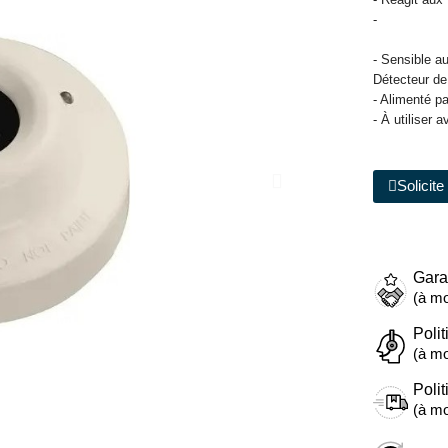
-
- Sensible a
Détecteur de
- Alimenté p
- À utiliser 
Solicit
Gara
(à mo
Polit
(à mo
Polit
(à mo