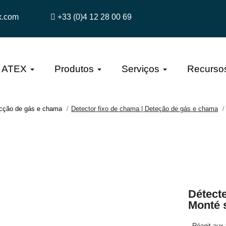
x.com
+33 (0)4 12 28 00 69
a ATEX
Produtos
Serviços
Recurso
cção de gás e chama
Detector fixo de chama | Deteção de gás e chama
Détecte
Monté 
- Réagit aux