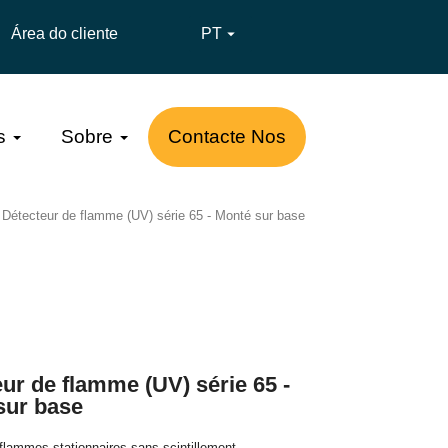
Área do cliente
PT

s
Sobre
Contacte Nos
Détecteur de flamme (UV) série 65 - Monté sur base
ur de flamme (UV) série 65 -
sur base
 flammes stationnaires sans scintillement