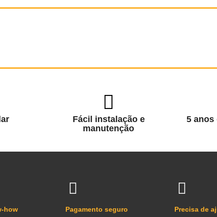
ar
Fácil instalação e
5 anos 
manutenção
w-how
Pagamento seguro
Precisa de a