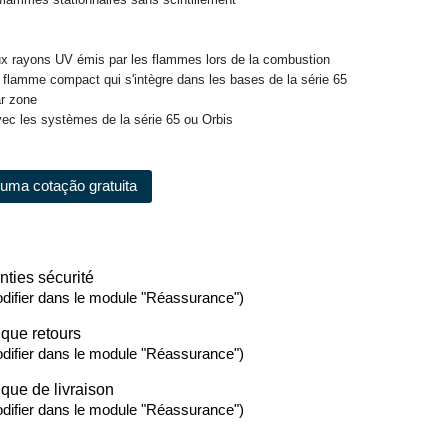
ux rayons UV émis par les flammes lors de la combustion
 flamme compact qui s'intègre dans les bases de la série 65
ar zone
avec les systèmes de la série 65 ou Orbis
e uma cotação gratuita
nties sécurité
difier dans le module "Réassurance")
ique retours
difier dans le module "Réassurance")
ique de livraison
difier dans le module "Réassurance")