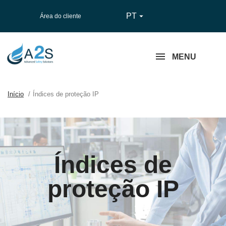
PT

Área do cliente
MENU
Início
Índices de proteção IP
Índices de
proteção IP