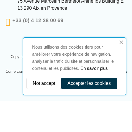
75 Avenue Marcellin Berthelot Anthelios Building E
13 290 Aix en Provence
+33 (0) 4 12 28 00 69
Nous utilisons des cookies tiers pour
améliorer votre expérience de navigation,
Copyright © 2024 A2S ATEX. Todos os direitos reservados. Uma
analyser le trafic du site et personnaliser le
realização
Navilog
contenu et les publicités.
En savoir plus
Comerciante aprovado pela opinião óbvia da empresa,
Clique aqui para
verificar
.
Not accept
Accepter les cookies