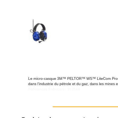
Le micro-casque 3M™ PELTOR™ WS™ LiteCom Pro III Ex
dans l’industrie du pétrole et du gaz, dans les mines e
Références Fabricant : 313568