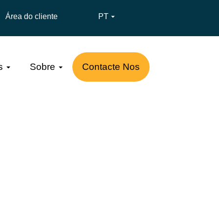
Área do cliente
PT

s
Sobre
Contacte Nos