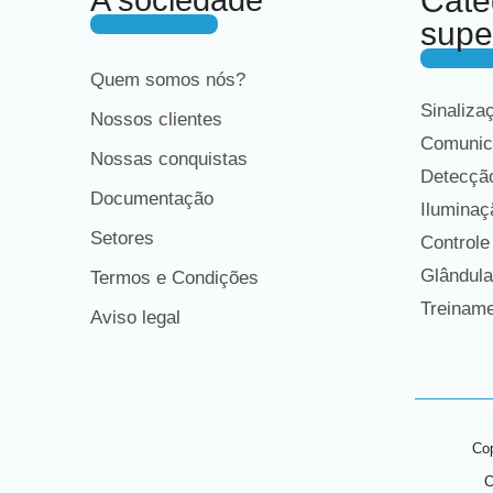
A sociedade
Cate
supe
Quem somos nós?
Sinaliza
Nossos clientes
Comunic
Nossas conquistas
Detecção
Documentação
Iluminaç
Setores
Controle
Glândula
Termos e Condições
Treiname
Aviso legal
Cop
C