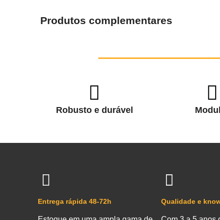
Produtos complementares
Robusto e durável
Modul
Entrega rápida 48-72h
Qualidade e kno
Estoque em uma ampla gama de
Com 3 a 5 anos 