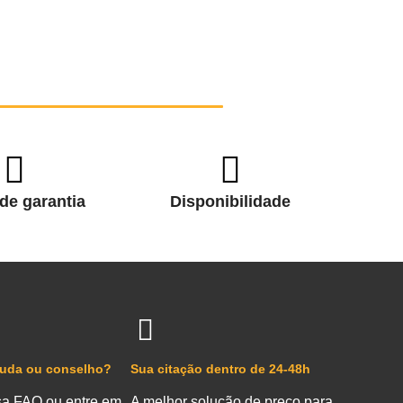
de garantia
Disponibilidade
juda ou conselho?
Sua citação dentro de 24-48h
sa FAQ ou entre em
A melhor solução de preço para