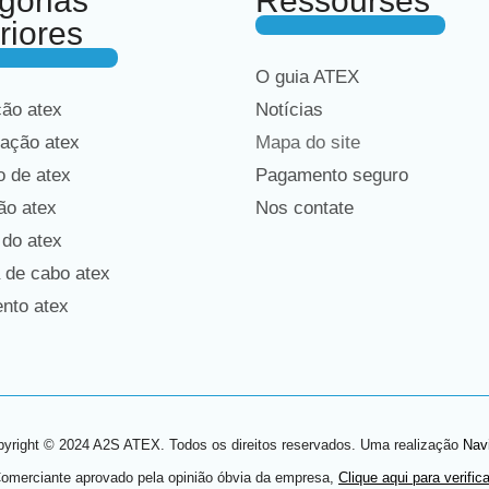
gorias
Ressourses
riores
O guia ATEX
ção atex
Notícias
ação atex
Mapa do site
 de atex
Pagamento seguro
ão atex
Nos contate
 do atex
 de cabo atex
nto atex
yright © 2024 A2S ATEX. Todos os direitos reservados. Uma realização
Nav
omerciante aprovado pela opinião óbvia da empresa,
Clique aqui para verifica