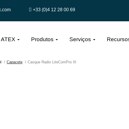
x.com
+33 (0)4 12 28 00 69
a ATEX
Produtos
Serviços
Recurso
l
Capacete
Casque Radio LiteComPro III