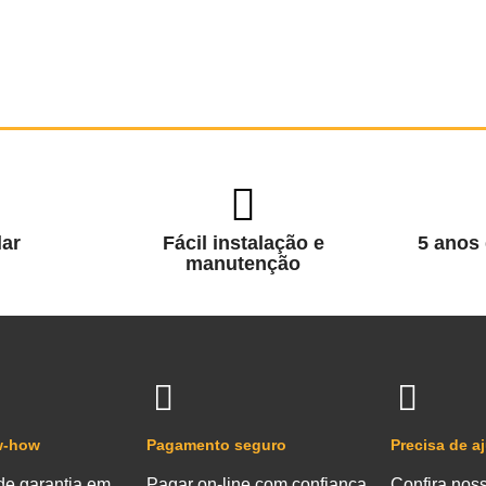
ar
Fácil instalação e
5 anos 
manutenção
w-how
Pagamento seguro
Precisa de a
de garantia em
Pagar on-line com confiança
Confira nos