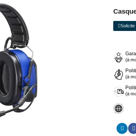
Casque
Solicit
Gara
(à mo
Polit
(à mo
Polit
(à mo