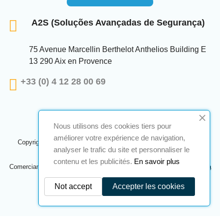
A2S (Soluções Avançadas de Segurança)
75 Avenue Marcellin Berthelot Anthelios Building E
13 290 Aix en Provence
+33 (0) 4 12 28 00 69
Nous utilisons des cookies tiers pour
améliorer votre expérience de navigation,
Copyright © 2024 A2S ATEX. Todos os direitos reservados. Uma
analyser le trafic du site et personnaliser le
realização
Navilog
contenu et les publicités.
En savoir plus
Comerciante aprovado pela opinião óbvia da empresa,
Clique aqui para
verificar
.
Not accept
Accepter les cookies