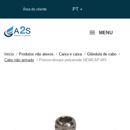
PT

Área do cliente
MENU
Início
Produtos não atexos
Caixa e caixa
Glândula de cabo
Cabo não armado
Presse-étoupe polyamide NEWCAP-MS