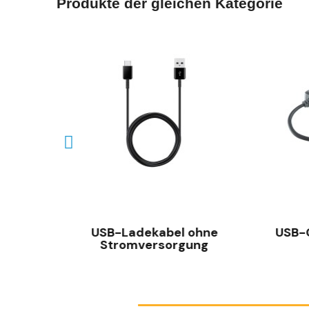
Produkte der gleichen Kategorie
SCHNELLANSICHT
nd
USB-Ladekabel ohne
USB-
Stromversorgung