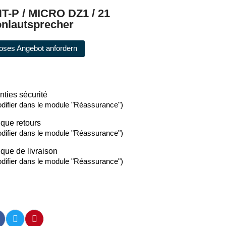
T-P / MICRO DZ1 / 21
onlautsprecher
oses Angebot anfordern
nties sécurité
difier dans le module "Réassurance")
ique retours
difier dans le module "Réassurance")
ique de livraison
difier dans le module "Réassurance")