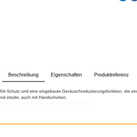
Beschreibung
Eigenschaften
Produktreferenz
P64-Schutz und eine eingebaute Geräuschreduzierungsfunktion, die ei
und intuitiv, auch mit Handschuhen.
039, RSM-EX 01,480984-100017,480984-100019