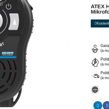
ATEX H
Mikrof
Kostenl
Gara
(à mo
Polit
(à mo
Polit
(à mo