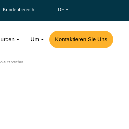
Kundenbereich
DE

urcen
Um
Kontaktieren Sie Uns
nlautsprecher