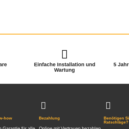
are
Einfache Installation und
5 Jahr
Wartung
ow-how
Bezahlung
Benötigen Si
Ratschläge?
n Garantie für alle
Online mit Vertrauen bezahlen