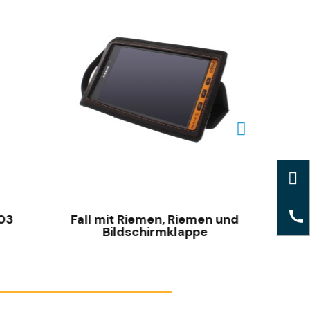
SCHNELLANSICHT
T03
Fall mit Riemen, Riemen und
Gehäu
Bildschirmklappe