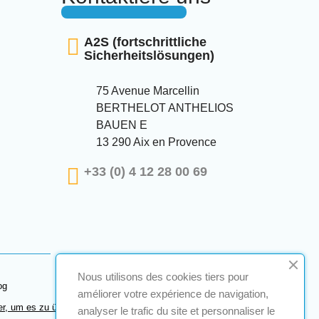
A2S (fortschrittliche
Sicherheitslösungen)
75 Avenue Marcellin
BERTHELOT ANTHELIOS
BAUEN E
13 290 Aix en Provence
+33 (0) 4 12 28 00 69
Nous utilisons des cookies tiers pour
og
améliorer votre expérience de navigation,
er, um es zu überprüfen
.
analyser le trafic du site et personnaliser le