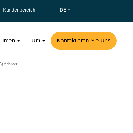
Kundenbereich
DE

urcen
Um
Kontaktieren Sie Uns
5) Adapter