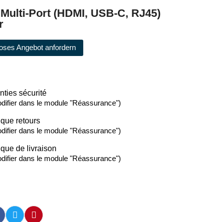
Multi-Port (HDMI, USB-C, RJ45)
r
oses Angebot anfordern
nties sécurité
difier dans le module "Réassurance")
ique retours
difier dans le module "Réassurance")
ique de livraison
difier dans le module "Réassurance")