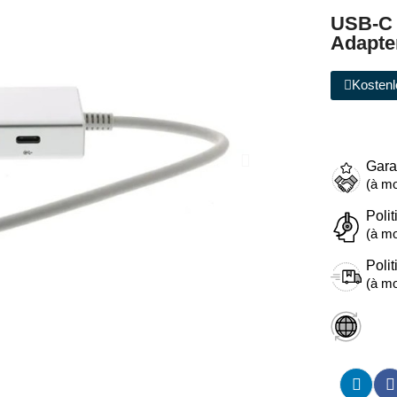
USB-C 
Adapte
Kostenl
Gara
(à mo
Polit
(à mo
Polit
(à mo