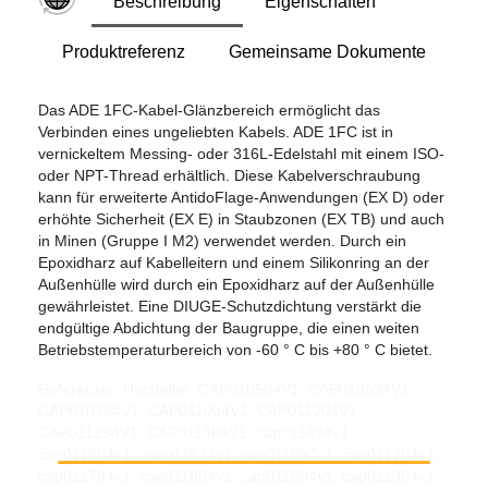
Beschreibung
Eigenschaften
Produktreferenz
Gemeinsame Dokumente
Das ADE 1FC-Kabel-Glänzbereich ermöglicht das
Verbinden eines ungeliebten Kabels. ADE 1FC ist in
vernickeltem Messing- oder 316L-Edelstahl mit einem ISO-
oder NPT-Thread erhältlich. Diese Kabelverschraubung
kann für erweiterte AntidoFlage-Anwendungen (EX D) oder
erhöhte Sicherheit (EX E) in Staubzonen (EX TB) und auch
in Minen (Gruppe I M2) verwendet werden. Durch ein
Epoxidharz auf Kabelleitern und einem Silikonring an der
Außenhülle wird durch ein Epoxidharz auf der Außenhülle
gewährleistet. Eine DIUGE-Schutzdichtung verstärkt die
endgültige Abdichtung der Baugruppe, die einen weiten
Betriebstemperaturbereich von -60 ° C bis +80 ° C bietet.
Referenzen Hersteller: CAP010504V1, CAP010594V1,
CAP010794V1, CAP011004V1, CAP011204V1,
CAP011294V1, CAP011404V1, cap011494v1,
cap011604v1, cap011674v1, cap011694v1, cap011704v1,
cap011794v1, cap011804v1, cap011894v1, cap011904v1,