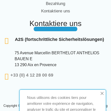
Bezahlung
Kontaktiere uns
Kontaktiere uns
A2S (fortschrittliche Sicherheitslösungen)
75 Avenue Marcellin BERTHELOT ANTHELIOS
BAUEN E
13 290 Aix en Provence
+33 (0) 4 12 28 00 69
Nous utilisons des cookies tiers pour
améliorer votre expérience de navigation,
Copyright © 2024 A2S ATEX. Alle Rechte vorbehalten. Eine Realisierung
analyser le trafic du site et personnaliser le
Navilog