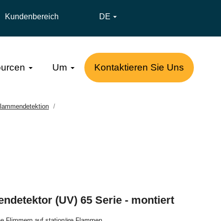
Kundenbereich
DE

urcen
Um
Kontaktieren Sie Uns
Flammendetektion
ndetektor (UV) 65 Serie - montiert
hne Flimmern auf stationäre Flammen