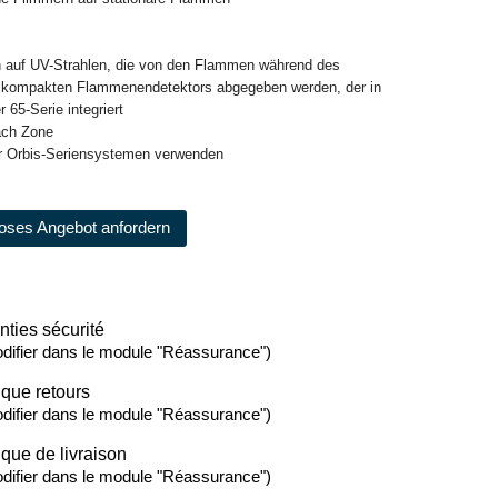
h auf UV-Strahlen, die von den Flammen während des
 kompakten Flammenendetektors abgegeben werden, der in
r 65-Serie integriert
ach Zone
er Orbis-Seriensystemen verwenden
oses Angebot anfordern
nties sécurité
difier dans le module "Réassurance")
ique retours
difier dans le module "Réassurance")
ique de livraison
difier dans le module "Réassurance")