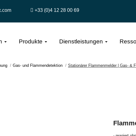
x.com
+33 (0)4 12 28 00 69
n
Produkte
Dienstleistungen
Resso
hung
Gas- und Flammendetektion
Stationärer Flammenmelder | Gas- & 
Flamme
- reagiert o