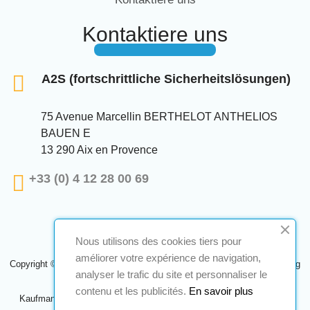
Kontaktiere uns
A2S (fortschrittliche Sicherheitslösungen)
75 Avenue Marcellin BERTHELOT ANTHELIOS
BAUEN E
13 290 Aix en Provence
+33 (0) 4 12 28 00 69
Nous utilisons des cookies tiers pour
améliorer votre expérience de navigation,
Copyright © 2024 A2S ATEX. Alle Rechte vorbehalten. Eine Realisierung
analyser le trafic du site et personnaliser le
Navilog
contenu et les publicités.
En savoir plus
Kaufmann, der von der offensichtlichen Meinung des Unternehmens