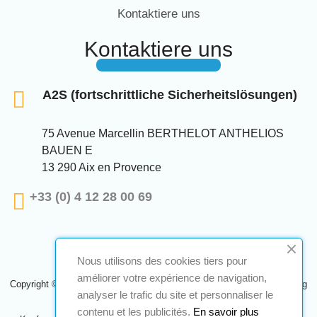
Kontaktiere uns
Kontaktiere uns
A2S (fortschrittliche Sicherheitslösungen)
75 Avenue Marcellin BERTHELOT ANTHELIOS
BAUEN E
13 290 Aix en Provence
+33 (0) 4 12 28 00 69
Nous utilisons des cookies tiers pour
améliorer votre expérience de navigation,
Copyright © 2024 A2S ATEX. Alle Rechte vorbehalten. Eine Realisierung
analyser le trafic du site et personnaliser le
Navilog
contenu et les publicités.
En savoir plus