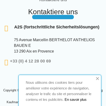
Kontaktiere uns
A2S (fortschrittliche Sicherheitslösungen)
75 Avenue Marcellin BERTHELOT ANTHELIOS
BAUEN E
13 290 Aix en Provence
+33 (0) 4 12 28 00 69
Nous utilisons des cookies tiers pour
améliorer votre expérience de navigation,
Copyright © 2024 A2S ATEX. Alle Rechte vorbehalten. Eine Realisierung
analyser le trafic du site et personnaliser le
Navilog
contenu et les publicités.
En savoir plus
Kaufmann, der von der offensichtlichen Meinung des Unternehmens