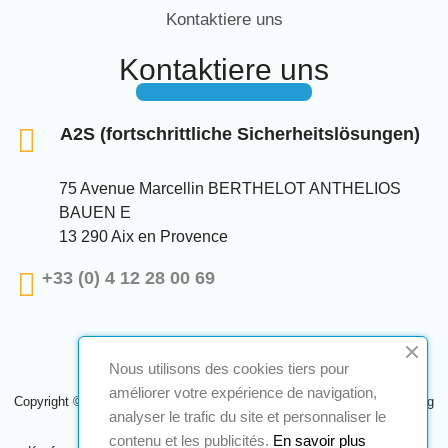
Kontaktiere uns
Kontaktiere uns
A2S (fortschrittliche Sicherheitslösungen)
75 Avenue Marcellin BERTHELOT ANTHELIOS
BAUEN E
13 290 Aix en Provence
+33 (0) 4 12 28 00 69
Nous utilisons des cookies tiers pour
améliorer votre expérience de navigation,
Copyright © 2024 A2S ATEX. Alle Rechte vorbehalten. Eine Realisierung
analyser le trafic du site et personnaliser le
Navilog
contenu et les publicités.
En savoir plus