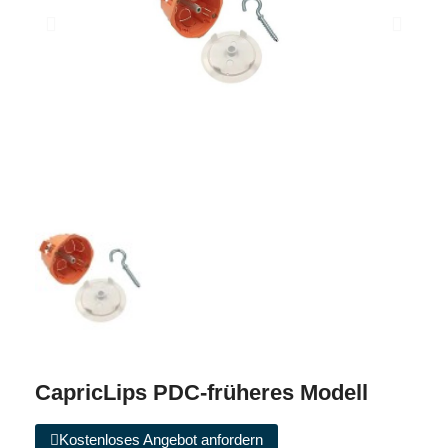
CapricLips PDC-früheres Modell
Kostenloses Angebot anfordern