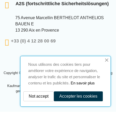
A2S (fortschrittliche Sicherheitslösungen)
75 Avenue Marcellin BERTHELOT ANTHELIOS
BAUEN E
13 290 Aix en Provence
+33 (0) 4 12 28 00 69
Nous utilisons des cookies tiers pour
améliorer votre expérience de navigation,
Copyright © 2024 A2S ATEX. Alle Rechte vorbehalten. Eine Realisierung
analyser le trafic du site et personnaliser le
Navilog
contenu et les publicités.
En savoir plus
Kaufmann, der von der offensichtlichen Meinung des Unternehmens
genehmigt wurde,
Klicken Sie hier, um es zu überprüfen
.
Not accept
Accepter les cookies