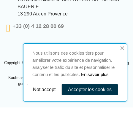
BAUEN E
13 290 Aix en Provence
+33 (0) 4 12 28 00 69
Nous utilisons des cookies tiers pour
améliorer votre expérience de navigation,
Copyright © 2024 A2S ATEX. Alle Rechte vorbehalten. Eine Realisierung
analyser le trafic du site et personnaliser le
Navilog
contenu et les publicités.
En savoir plus
Kaufmann, der von der offensichtlichen Meinung des Unternehmens
genehmigt wurde,
Klicken Sie hier, um es zu überprüfen
.
Not accept
Accepter les cookies