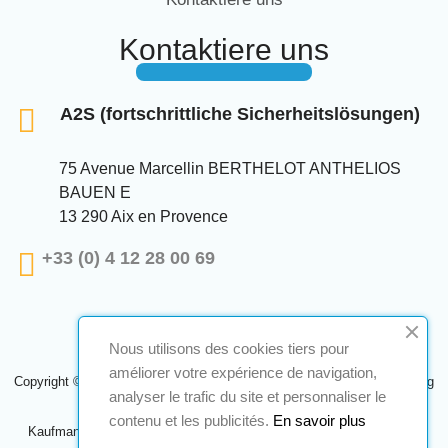
Kontaktiere uns
A2S (fortschrittliche Sicherheitslösungen)
75 Avenue Marcellin BERTHELOT ANTHELIOS
BAUEN E
13 290 Aix en Provence
+33 (0) 4 12 28 00 69
Nous utilisons des cookies tiers pour
améliorer votre expérience de navigation,
Copyright © 2024 A2S ATEX. Alle Rechte vorbehalten. Eine Realisierung
analyser le trafic du site et personnaliser le
Navilog
contenu et les publicités.
En savoir plus
Kaufmann, der von der offensichtlichen Meinung des Unternehmens