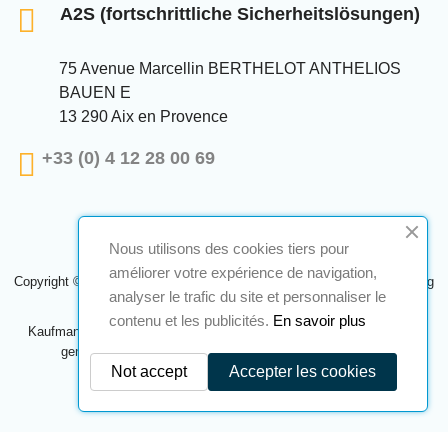
A2S (fortschrittliche Sicherheitslösungen)
75 Avenue Marcellin BERTHELOT ANTHELIOS
BAUEN E
13 290 Aix en Provence
+33 (0) 4 12 28 00 69
Nous utilisons des cookies tiers pour
améliorer votre expérience de navigation,
Copyright © 2024 A2S ATEX. Alle Rechte vorbehalten. Eine Realisierung
analyser le trafic du site et personnaliser le
Navilog
contenu et les publicités.
En savoir plus
Kaufmann, der von der offensichtlichen Meinung des Unternehmens
genehmigt wurde,
Klicken Sie hier, um es zu überprüfen
.
Not accept
Accepter les cookies