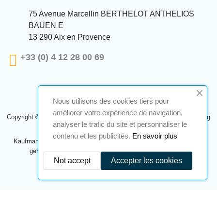
75 Avenue Marcellin BERTHELOT ANTHELIOS
BAUEN E
13 290 Aix en Provence
+33 (0) 4 12 28 00 69
Nous utilisons des cookies tiers pour
améliorer votre expérience de navigation,
Copyright © 2024 A2S ATEX. Alle Rechte vorbehalten. Eine Realisierung
analyser le trafic du site et personnaliser le
Navilog
contenu et les publicités.
En savoir plus
Kaufmann, der von der offensichtlichen Meinung des Unternehmens
genehmigt wurde,
Klicken Sie hier, um es zu überprüfen
.
Not accept
Accepter les cookies