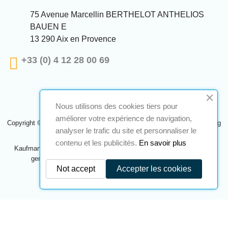
75 Avenue Marcellin BERTHELOT ANTHELIOS
BAUEN E
13 290 Aix en Provence
+33 (0) 4 12 28 00 69
Nous utilisons des cookies tiers pour
améliorer votre expérience de navigation,
Copyright © 2024 A2S ATEX. Alle Rechte vorbehalten. Eine Realisierung
analyser le trafic du site et personnaliser le
Navilog
contenu et les publicités.
En savoir plus
Kaufmann, der von der offensichtlichen Meinung des Unternehmens
genehmigt wurde,
Klicken Sie hier, um es zu überprüfen
.
Not accept
Accepter les cookies