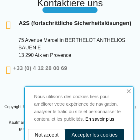
Kontaktiere uns
A2S (fortschrittliche Sicherheitslösungen)
75 Avenue Marcellin BERTHELOT ANTHELIOS
BAUEN E
13 290 Aix en Provence
+33 (0) 4 12 28 00 69
Nous utilisons des cookies tiers pour
améliorer votre expérience de navigation,
Copyright © 2024 A2S ATEX. Alle Rechte vorbehalten. Eine Realisierung
analyser le trafic du site et personnaliser le
Navilog
contenu et les publicités.
En savoir plus
Kaufmann, der von der offensichtlichen Meinung des Unternehmens
genehmigt wurde,
Klicken Sie hier, um es zu überprüfen
.
Not accept
Accepter les cookies