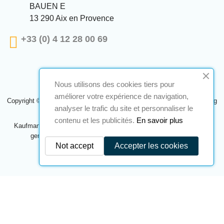
BAUEN E
13 290 Aix en Provence
+33 (0) 4 12 28 00 69
Nous utilisons des cookies tiers pour
améliorer votre expérience de navigation,
Copyright © 2024 A2S ATEX. Alle Rechte vorbehalten. Eine Realisierung
analyser le trafic du site et personnaliser le
Navilog
contenu et les publicités.
En savoir plus
Kaufmann, der von der offensichtlichen Meinung des Unternehmens
genehmigt wurde,
Klicken Sie hier, um es zu überprüfen
.
Not accept
Accepter les cookies