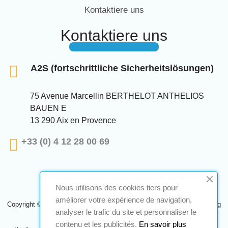
Kontaktiere uns
Kontaktiere uns
A2S (fortschrittliche Sicherheitslösungen)
75 Avenue Marcellin BERTHELOT ANTHELIOS
BAUEN E
13 290 Aix en Provence
+33 (0) 4 12 28 00 69
Nous utilisons des cookies tiers pour
améliorer votre expérience de navigation,
Copyright © 2024 A2S ATEX. Alle Rechte vorbehalten. Eine Realisierung
analyser le trafic du site et personnaliser le
Navilog
contenu et les publicités.
En savoir plus