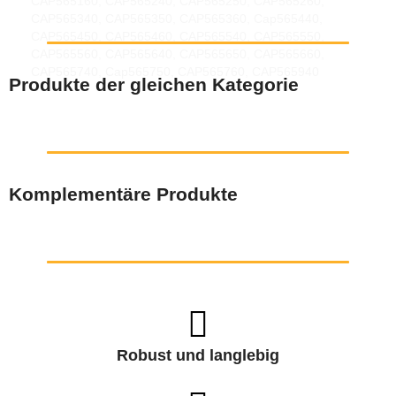
CAP565160, CAP565240, CAP565250, CAP565260,
CAP565340, CAP565350, CAP565360, Cap565440,
CAP565450, CAP565460, CAP565540, CAP565550,
CAP565560, CAP565640, CAP565650, CAP565660,
CAP565740, Cap565750, CAP565760, CAP565940
Produkte der gleichen Kategorie
Komplementäre Produkte
Robust und langlebig