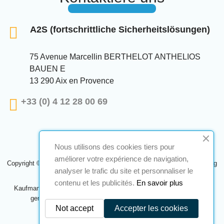
A2S (fortschrittliche Sicherheitslösungen)
75 Avenue Marcellin BERTHELOT ANTHELIOS
BAUEN E
13 290 Aix en Provence
+33 (0) 4 12 28 00 69
Nous utilisons des cookies tiers pour
améliorer votre expérience de navigation,
Copyright © 2024 A2S ATEX. Alle Rechte vorbehalten. Eine Realisierung
analyser le trafic du site et personnaliser le
Navilog
contenu et les publicités.
En savoir plus
Kaufmann, der von der offensichtlichen Meinung des Unternehmens
genehmigt wurde,
Klicken Sie hier, um es zu überprüfen
.
Not accept
Accepter les cookies