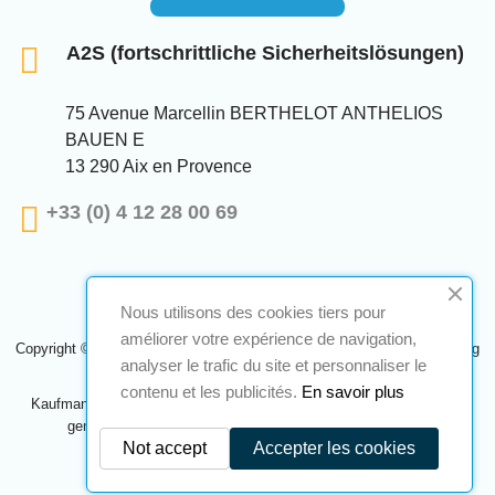
A2S (fortschrittliche Sicherheitslösungen)
75 Avenue Marcellin BERTHELOT ANTHELIOS
BAUEN E
13 290 Aix en Provence
+33 (0) 4 12 28 00 69
Nous utilisons des cookies tiers pour
améliorer votre expérience de navigation,
Copyright © 2024 A2S ATEX. Alle Rechte vorbehalten. Eine Realisierung
analyser le trafic du site et personnaliser le
Navilog
contenu et les publicités.
En savoir plus
Kaufmann, der von der offensichtlichen Meinung des Unternehmens
genehmigt wurde,
Klicken Sie hier, um es zu überprüfen
.
Not accept
Accepter les cookies