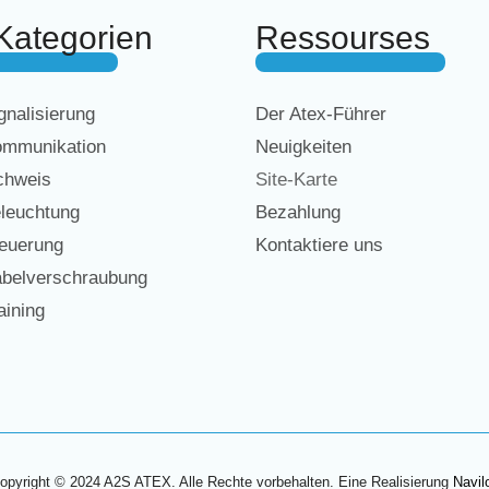
Kategorien
Ressourses
nalisierung
Der Atex-Führer
mmunikation
Neuigkeiten
chweis
Site-Karte
leuchtung
Bezahlung
euerung
Kontaktiere uns
belverschraubung
ining
opyright © 2024 A2S ATEX. Alle Rechte vorbehalten. Eine Realisierung
Navil