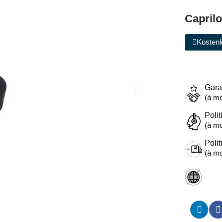
Capril
Kostenl
Gara
(à mo
Polit
(à mo
Polit
(à mo