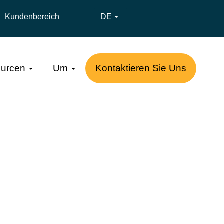
Kundenbereich
DE

urcen
Um
Kontaktieren Sie Uns