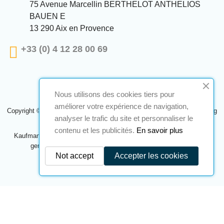
75 Avenue Marcellin BERTHELOT ANTHELIOS
BAUEN E
13 290 Aix en Provence
+33 (0) 4 12 28 00 69
Nous utilisons des cookies tiers pour
améliorer votre expérience de navigation,
Copyright © 2024 A2S ATEX. Alle Rechte vorbehalten. Eine Realisierung
analyser le trafic du site et personnaliser le
Navilog
contenu et les publicités.
En savoir plus
Kaufmann, der von der offensichtlichen Meinung des Unternehmens
genehmigt wurde,
Klicken Sie hier, um es zu überprüfen
.
Not accept
Accepter les cookies