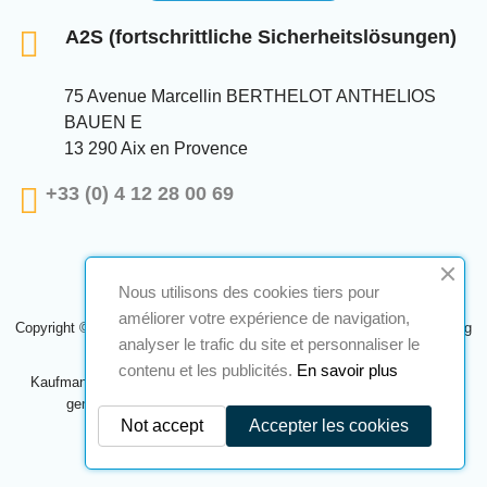
A2S (fortschrittliche Sicherheitslösungen)
75 Avenue Marcellin BERTHELOT ANTHELIOS
BAUEN E
13 290 Aix en Provence
+33 (0) 4 12 28 00 69
Nous utilisons des cookies tiers pour
améliorer votre expérience de navigation,
Copyright © 2024 A2S ATEX. Alle Rechte vorbehalten. Eine Realisierung
analyser le trafic du site et personnaliser le
Navilog
contenu et les publicités.
En savoir plus
Kaufmann, der von der offensichtlichen Meinung des Unternehmens
genehmigt wurde,
Klicken Sie hier, um es zu überprüfen
.
Not accept
Accepter les cookies