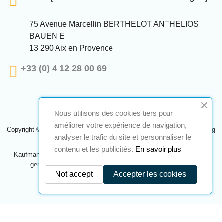
75 Avenue Marcellin BERTHELOT ANTHELIOS
BAUEN E
13 290 Aix en Provence
+33 (0) 4 12 28 00 69
Nous utilisons des cookies tiers pour
améliorer votre expérience de navigation,
Copyright © 2024 A2S ATEX. Alle Rechte vorbehalten. Eine Realisierung
analyser le trafic du site et personnaliser le
Navilog
contenu et les publicités.
En savoir plus
Kaufmann, der von der offensichtlichen Meinung des Unternehmens
genehmigt wurde,
Klicken Sie hier, um es zu überprüfen
.
Not accept
Accepter les cookies