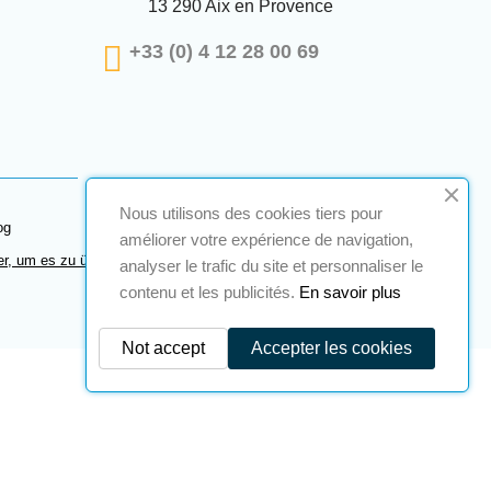
13 290 Aix en Provence
+33 (0) 4 12 28 00 69
Nous utilisons des cookies tiers pour
og
améliorer votre expérience de navigation,
er, um es zu überprüfen
.
analyser le trafic du site et personnaliser le
contenu et les publicités.
En savoir plus
Not accept
Accepter les cookies