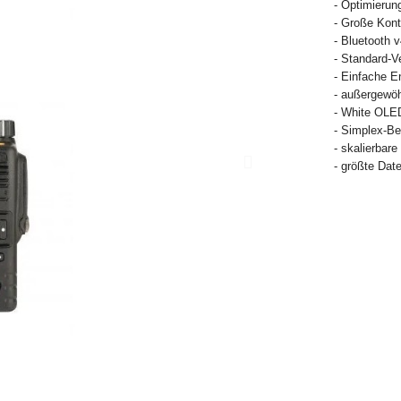
- Optimierun
- Große Kont
- Bluetooth v
- Standard-V
- Einfache 
- außergewöh
- White OLE
- Simplex-Be
- skalierbar
- größte Dat