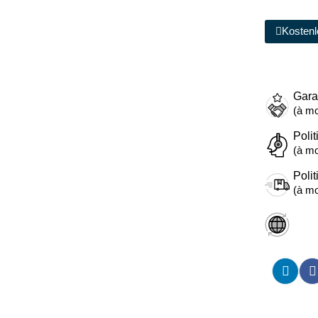
Kostenl
Gara
(à mo
Polit
(à mo
Polit
(à mo