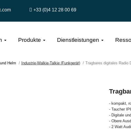
x.com
+33 (0)4 12 28 00 69
n
Produkte
Dienstleistungen
Resso
 und Helm
Industrie-Walkie-Talkie (Funkgerät)
Tragbares digitales Radio
Tragba
- kompakt, r
- Taucher IP
- Digitale u
- Obere Ausd
- 2 Watt Aud