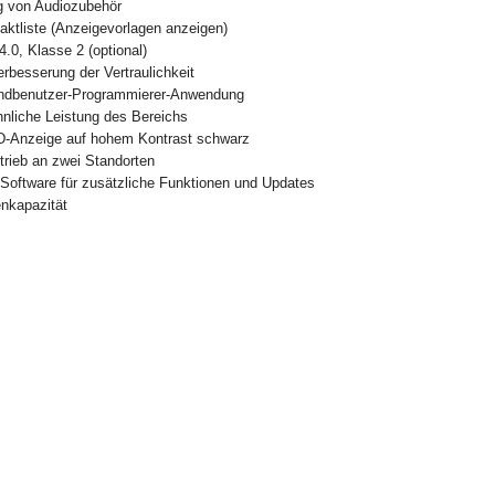
g von Audiozubehör
aktliste (Anzeigevorlagen anzeigen)
4.0, Klasse 2 (optional)
erbesserung der Vertraulichkeit
Endbenutzer-Programmierer-Anwendung
nliche Leistung des Bereichs
D-Anzeige auf hohem Kontrast schwarz
trieb an zwei Standorten
e Software für zusätzliche Funktionen und Updates
enkapazität