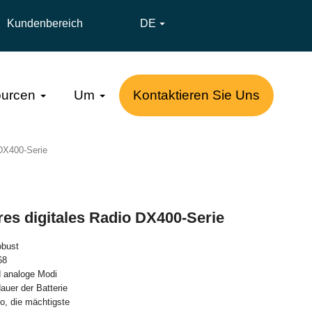
Kundenbereich
DE

urcen
Um
Kontaktieren Sie Uns
 DX400-Serie
res digitales Radio DX400-Serie
obust
68
nd analoge Modi
auer der Batterie
io, die mächtigste