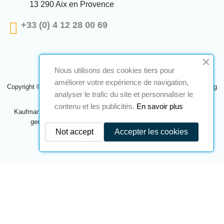
13 290 Aix en Provence
+33 (0) 4 12 28 00 69
Nous utilisons des cookies tiers pour
améliorer votre expérience de navigation,
Copyright © 2024 A2S ATEX. Alle Rechte vorbehalten. Eine Realisierung
analyser le trafic du site et personnaliser le
Navilog
contenu et les publicités.
En savoir plus
Kaufmann, der von der offensichtlichen Meinung des Unternehmens
genehmigt wurde,
Klicken Sie hier, um es zu überprüfen
.
Not accept
Accepter les cookies