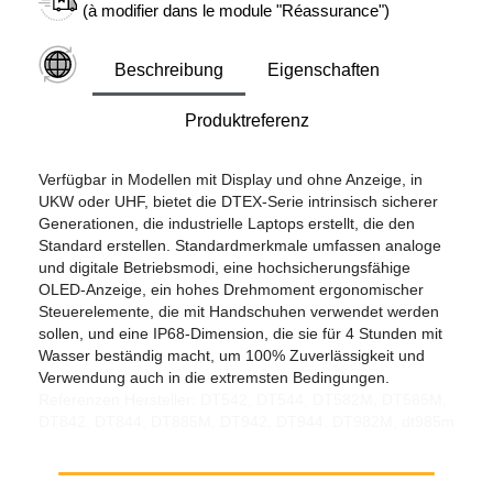
(à modifier dans le module "Réassurance")
Beschreibung
Eigenschaften
Produktreferenz
Verfügbar in Modellen mit Display und ohne Anzeige, in
UKW oder UHF, bietet die DTEX-Serie intrinsisch sicherer
Generationen, die industrielle Laptops erstellt, die den
Standard erstellen. Standardmerkmale umfassen analoge
und digitale Betriebsmodi, eine hochsicherungsfähige
OLED-Anzeige, ein hohes Drehmoment ergonomischer
Steuerelemente, die mit Handschuhen verwendet werden
sollen, und eine IP68-Dimension, die sie für 4 Stunden mit
Wasser beständig macht, um 100% Zuverlässigkeit und
Verwendung auch in die extremsten Bedingungen.
Referenzen Hersteller: DT542, DT544, DT582M, DT585M,
DT842, DT844, DT885M, DT942, DT944, DT982M, dt985m