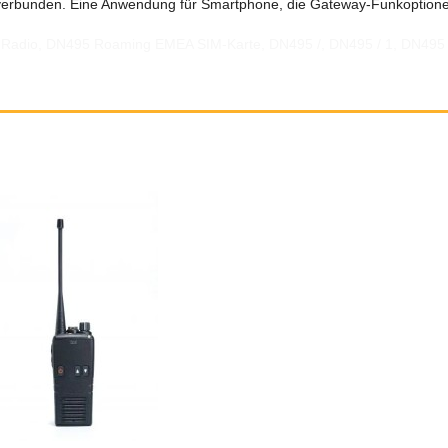
r verbunden. Eine Anwendung für Smartphone, die Gateway-Funkoption
 Radio, DN495 Roaming EMEA SIM-Karte, DN495 /, DN495 / 1, DN495 
SCHNELLANSICHT