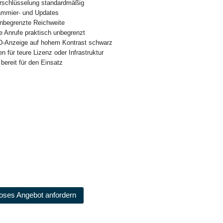
rschlüsselung standardmäßig
ammier- und Updates
unbegrenzte Reichweite
ge Anrufe praktisch unbegrenzt
D-Anzeige auf hohem Kontrast schwarz
n für teure Lizenz oder Infrastruktur
bereit für den Einsatz
oses Angebot anfordern