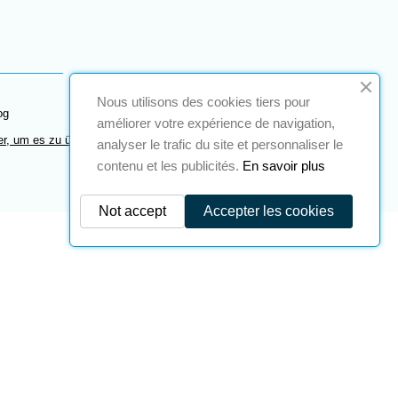
Nous utilisons des cookies tiers pour
og
améliorer votre expérience de navigation,
er, um es zu überprüfen
.
analyser le trafic du site et personnaliser le
contenu et les publicités.
En savoir plus
Not accept
Accepter les cookies