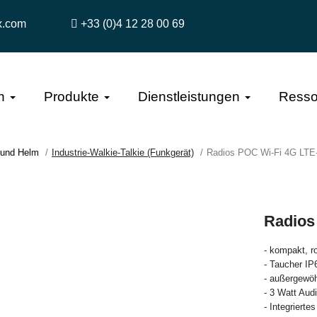
x.com
+33 (0)4 12 28 00 69
n
Produkte
Dienstleistungen
Resso
 und Helm
Industrie-Walkie-Talkie (Funkgerät)
Radios POC Wi-Fi 4G LTE
Radios
- kompakt, r
- Taucher IP
- außergewöh
- 3 Watt Aud
- Integriert