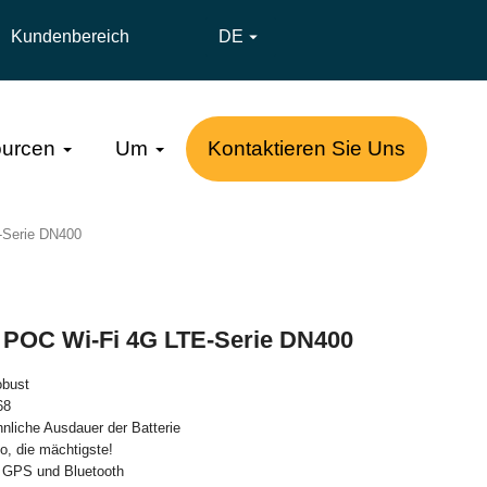
Kundenbereich
DE

urcen
Um
Kontaktieren Sie Uns
-Serie DN400
 POC Wi-Fi 4G LTE-Serie DN400
obust
68
nliche Ausdauer der Batterie
io, die mächtigste!
es GPS und Bluetooth