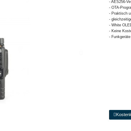
- AES256-Ve
- OTA-Progr
- Praktisch 
- gleichzeiti
- White OLE
- Keine Koste
- Funkgeräte 
Kostenl