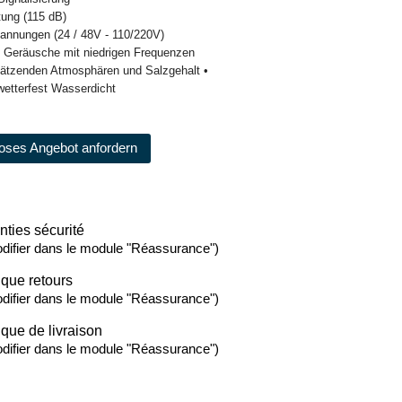
stung (115 dB)
pannungen (24 / 48V - 110/220V)
e Geräusche mit niedrigen Frequenzen
 ätzenden Atmosphären und Salzgehalt •
wetterfest Wasserdicht
oses Angebot anfordern
nties sécurité
difier dans le module "Réassurance")
ique retours
difier dans le module "Réassurance")
ique de livraison
difier dans le module "Réassurance")