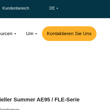
Kundenbereich
DE

urcen
Um
Kontaktieren Sie Uns
rieller Summer AE95 / FLE-Serie
 Signalisierung