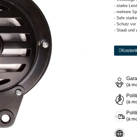
- starke Lei
- mehrere S
- Sehr stark
- Schutz vor
- Staub und 
Kostenl
Gara
(à mo
Polit
(à mo
Polit
(à mo