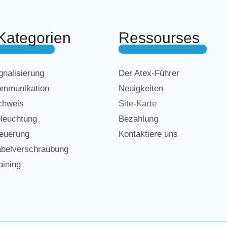
Kategorien
Ressourses
nalisierung
Der Atex-Führer
mmunikation
Neuigkeiten
chweis
Site-Karte
leuchtung
Bezahlung
euerung
Kontaktiere uns
belverschraubung
ining