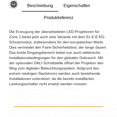
Beschreibung
Eigenschaften
Produktreferenz
Die Erzeugung der überarbeiteten LED-Projektoren für
Zone 2 bietet jetzt auch eine Variante mit dem Ex-E-E-EG-
Schutzmodus, insbesondere für den europäischen Markt.
Dies vermeidet den Faire-Sicherheitstest, der lange dauert.
Das breite Eingangsbereich bietet nun auch elektrische
Installationsbedingungen für den globalen Gebrauch. Mit
der optionalen DALI-Schnittstelle öffnet der Projektor den
Weg zum digitalen Beleuchtungssystem. Aufgrund des
extrem niedrigen Startstroms werden auch bestehende
Installationen unterstützt, da die bereits installierten
Leistungsschalter nicht ersetzt werden müssen.
Referenzen Hersteller, Hersteller, Hersteller:
28236,2823,623,628,628,325 €
282369,3434,626,936,3803,636,380,386,325 2zimmer
6,282368,282305,282365,003,28455,28453,284557,284539,28
540,284538,284554,284560,284556,284558,284552,284551,28
9165,282307,282374,282,382,382,3808,3808,3808,3808,3808,3