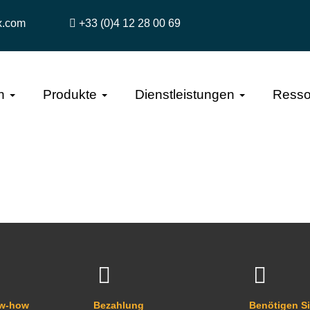
x.com
+33 (0)4 12 28 00 69
n
Produkte
Dienstleistungen
Resso
ow-how
Bezahlung
Benötigen Si