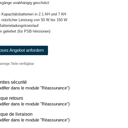
usgänge unabhängig geschützt
in Kapazitätsbatterien in 2.1 AH und 7 AH
in nützlicher Leistung von 50 W bis 150 W
 Batterieladungskreislauf
en geliefert (für PSB-Versionen)
oses Angebot anfordern
enige Teile verfügbar
nties sécurité
difier dans le module "Réassurance")
ique retours
difier dans le module "Réassurance")
ique de livraison
difier dans le module "Réassurance")