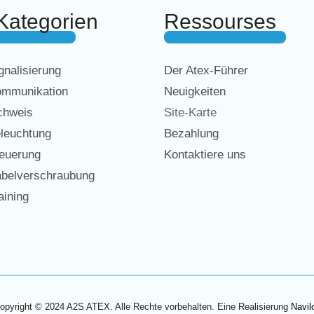
Kategorien
Ressourses
nalisierung
Der Atex-Führer
mmunikation
Neuigkeiten
chweis
Site-Karte
leuchtung
Bezahlung
euerung
Kontaktiere uns
belverschraubung
ining
opyright © 2024 A2S ATEX. Alle Rechte vorbehalten. Eine Realisierung
Navil