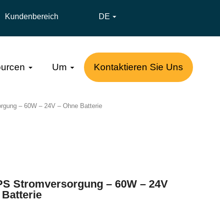
Kundenbereich
DE

urcen
Um
Kontaktieren Sie Uns
rgung – 60W – 24V – Ohne Batterie
PS Stromversorgung – 60W – 24V
Batterie