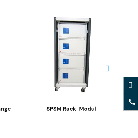
SCHNELLANSICHT
nge
SPSM Rack-Modul
AES R