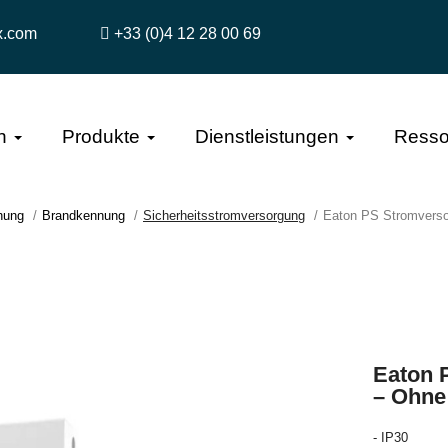
x.com
+33 (0)4 12 28 00 69
n
Produkte
Dienstleistungen
Resso
hung
Brandkennung
Sicherheitsstromversorgung
Eaton PS Stromverso
Eaton 
– Ohne 
- IP30