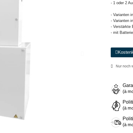
- 1 oder 2 A
- Varianten 
- Varianten 
- Verstärkte
- mit Batteri
Kostenl
Nur noch w
Gara
(à mo
Polit
(à mo
Polit
(à mo