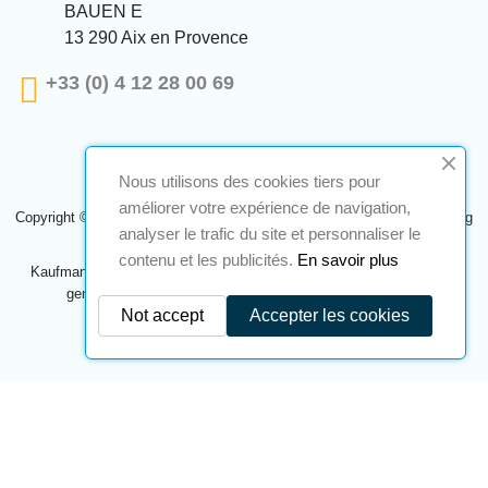
BAUEN E
13 290 Aix en Provence
+33 (0) 4 12 28 00 69
Nous utilisons des cookies tiers pour
améliorer votre expérience de navigation,
Copyright © 2024 A2S ATEX. Alle Rechte vorbehalten. Eine Realisierung
analyser le trafic du site et personnaliser le
Navilog
contenu et les publicités.
En savoir plus
Kaufmann, der von der offensichtlichen Meinung des Unternehmens
genehmigt wurde,
Klicken Sie hier, um es zu überprüfen
.
Not accept
Accepter les cookies