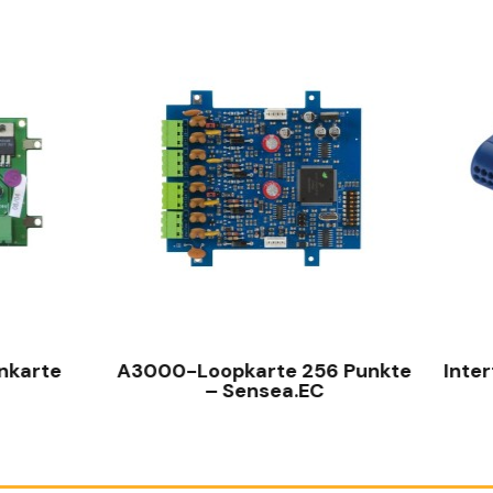
SCHNELLANSICHT
SCHNELLANSICHT
-Loopkarte 256 Punkte
Interf. EC720 LON / MO
– Sensea.EC
GTC