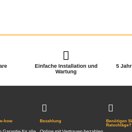
are
Einfache Installation und
5 Jahr
Wartung
ow-how
Bezahlung
Benötigen Si
Ratschläge?
n Garantie für alle
Online mit Vertrauen bezahlen