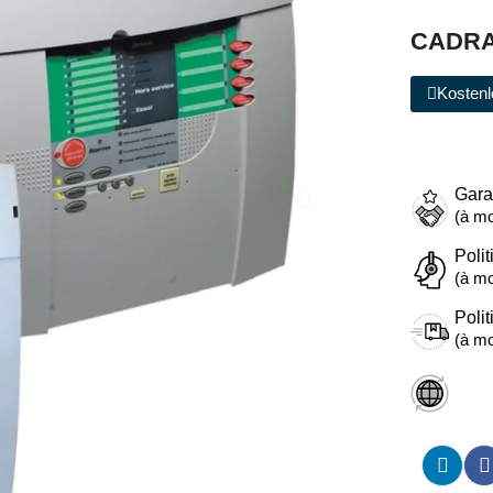
CADRA
Kostenl
Gara
(à mo
Polit
(à mo
Polit
(à mo