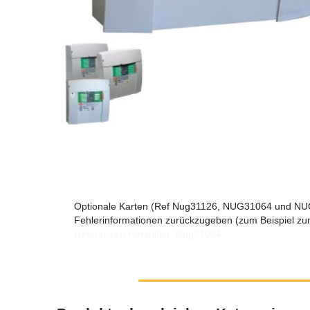
Optionale Karten (Ref Nug31126, NUG31064 und NUG32
Fehlerinformationen zurückzugeben (zum Beispiel zu
Referenzen Hersteller: Nug31064