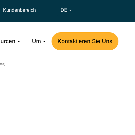
Kundenbereich
DE

urcen
Um
Kontaktieren Sie Uns
ES