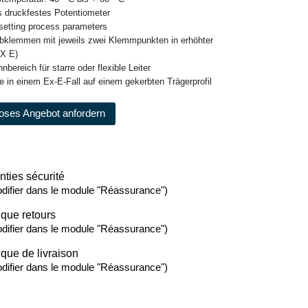
s druckfestes Potentiometer
setting process parameters
ubklemmen mit jeweils zwei Klemmpunkten in erhöhter
EX E)
nbereich für starre oder flexible Leiter
e in einem Ex-E-Fall auf einem gekerbten Trägerprofil
oses Angebot anfordern
nties sécurité
difier dans le module "Réassurance")
ique retours
difier dans le module "Réassurance")
ique de livraison
difier dans le module "Réassurance")