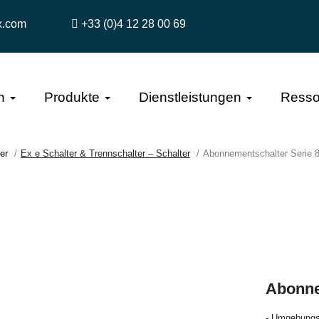
x.com
+33 (0)4 12 28 00 69
n
Produkte
Dienstleistungen
Resso
er
Ex e Schalter & Trennschalter – Schalter
Abonnementschalter Serie 
Abonne
- Umgebungst