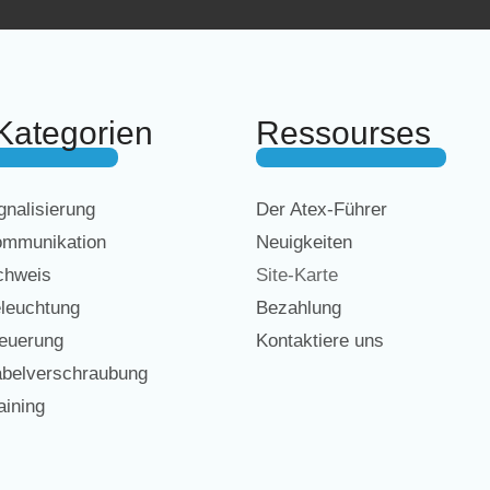
Kategorien
Ressourses
nalisierung
Der Atex-Führer
mmunikation
Neuigkeiten
chweis
Site-Karte
leuchtung
Bezahlung
euerung
Kontaktiere uns
belverschraubung
ining