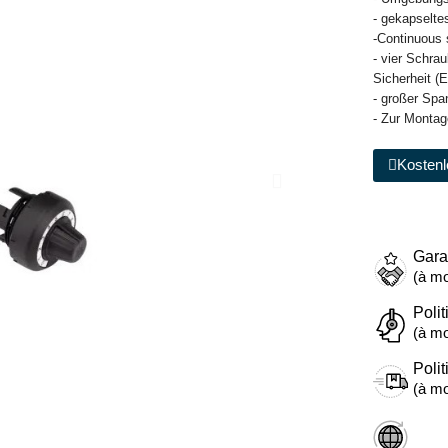
- gekapselte
-Continuous 
- vier Schra
Sicherheit (
- großer Span
- Zur Montag
Kostenl
Gara
(à mo
Polit
(à mo
Polit
(à mo