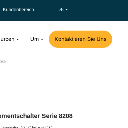
Kundenbereich
DE

urcen
Um
Kontaktieren Sie Uns
8208
mentschalter Serie 8208
emperatur: 40 ° C bis + 60 ° C