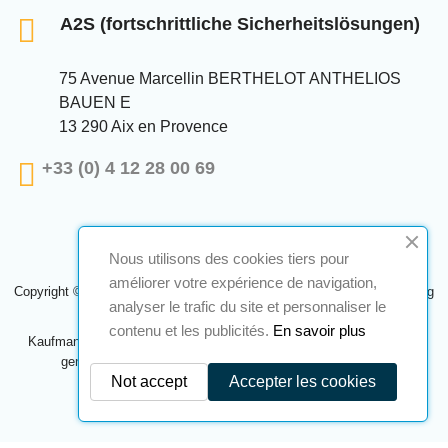
A2S (fortschrittliche Sicherheitslösungen)
75 Avenue Marcellin BERTHELOT ANTHELIOS
BAUEN E
13 290 Aix en Provence
+33 (0) 4 12 28 00 69
Nous utilisons des cookies tiers pour
améliorer votre expérience de navigation,
Copyright © 2024 A2S ATEX. Alle Rechte vorbehalten. Eine Realisierung
analyser le trafic du site et personnaliser le
Navilog
contenu et les publicités.
En savoir plus
Kaufmann, der von der offensichtlichen Meinung des Unternehmens
genehmigt wurde,
Klicken Sie hier, um es zu überprüfen
.
Not accept
Accepter les cookies