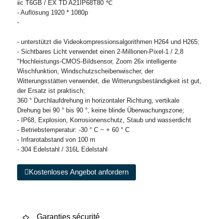
ⅱc T6GB / EX TD A21IP68T80 ℃
- Auflösung 1920 * 1080p
-
- unterstützt die Videokompressionsalgorithmen H264 und H265;
- Sichtbares Licht verwendet einen 2-Millionen-Pixel-1 / 2,8
"Hochleistungs-CMOS-Bildsensor, Zoom 26x intelligente
Wischfunktion, Windschutzscheibenwischer, der
Witterungsstätten verwendet, die Witterungsbeständigkeit ist gut,
der Ersatz ist praktisch;
360 ° Durchlaufdrehung in horizontaler Richtung, vertikale
Drehung bei 90 ° bis 90 °, keine blinde Überwachungszone;
- IP68, Explosion, Korrosionenschutz, Staub und wasserdicht
- Betriebstemperatur: -30 ° C ~ + 60 ° C
- Infrarotabstand von 100 m
- 304 Edelstahl / 316L Edelstahl
Kostenloses Angebot anfordern
Garanties sécurité