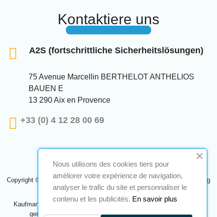
Kontaktiere uns
A2S (fortschrittliche Sicherheitslösungen)
75 Avenue Marcellin BERTHELOT ANTHELIOS
BAUEN E
13 290 Aix en Provence
+33 (0) 4 12 28 00 69
Nous utilisons des cookies tiers pour
améliorer votre expérience de navigation,
Copyright © 2024 A2S ATEX. Alle Rechte vorbehalten. Eine Realisierung
analyser le trafic du site et personnaliser le
Navilog
contenu et les publicités.
En savoir plus
Kaufmann, der von der offensichtlichen Meinung des Unternehmens
genehmigt wurde,
Klicken Sie hier, um es zu überprüfen
.