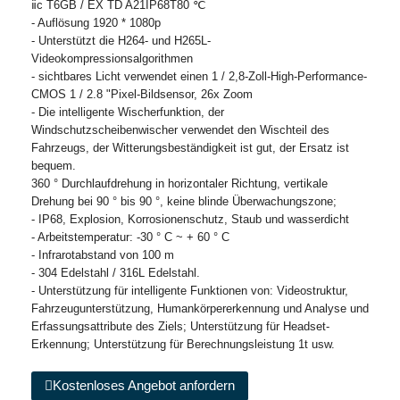
ⅱc T6GB / EX TD A21IP68T80 ℃
- Auflösung 1920 * 1080p
- Unterstützt die H264- und H265L-
Videokompressionsalgorithmen
- sichtbares Licht verwendet einen 1 / 2,8-Zoll-High-Performance-
CMOS 1 / 2.8 "Pixel-Bildsensor, 26x Zoom
- Die intelligente Wischerfunktion, der
Windschutzscheibenwischer verwendet den Wischteil des
Fahrzeugs, der Witterungsbeständigkeit ist gut, der Ersatz ist
bequem.
360 ° Durchlaufdrehung in horizontaler Richtung, vertikale
Drehung bei 90 ° bis 90 °, keine blinde Überwachungszone;
- IP68, Explosion, Korrosionenschutz, Staub und wasserdicht
- Arbeitstemperatur: -30 ° C ~ + 60 ° C
- Infrarotabstand von 100 m
- 304 Edelstahl / 316L Edelstahl.
- Unterstützung für intelligente Funktionen von: Videostruktur,
Fahrzeugunterstützung, Humankörpererkennung und Analyse und
Erfassungsattribute des Ziels; Unterstützung für Headset-
Erkennung; Unterstützung für Berechnungsleistung 1t usw.
Kostenloses Angebot anfordern